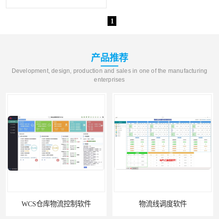
机软件
WMS和WCS二合一
自动化仓库WMS
1
串口上位机软件
精确计量上位机软件
运动控制上位机软件
产品推荐
车间电子看板
Development, design, production and sales in one of the manufacturing
enterprises
物流线调度控制软件
调度控制上位机软件
PLC上位机软件
数据采集上位机软件
WCS仓储物流上位机软件
机器人上位机软件
WMS立体仓库上位机软
MES接口上位机软件
件
WCS仓库物流控制软件
物流线调度软件