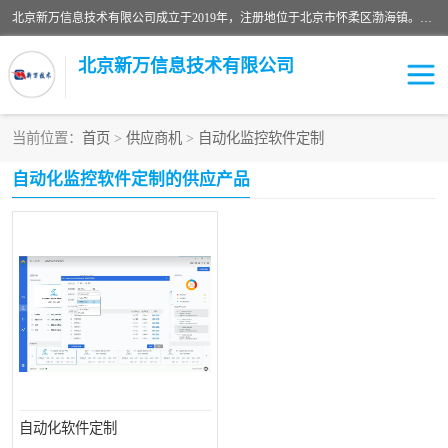
北京新万信息技术有限公司成立于2019年，注册地位于北京市怀柔区渤海镇。经营范围包括：计算机软硬件及外围设备制造，计算器设备制造，信息系统集成服务，网络与信息安全软件开发，计算机软硬件及辅助设备零售，计算机系统服务，仪器仪表、电力电子元器件、电子专用设备销售，电子专用设备制造，工业机器人销售，工业机器人制造，工业机器人安装、维修，智能机器人销售，软件开发、销售，电子元器件制造、零售、批发。
北京新万信息技术有限公司
当前位置：
首页
>
供应商机
>
自动化监控软件定制
密炼机上辅机系统
上位机软件开发公司
自动化监控软件定制的供应产品
usb上位机控制程序
SCADA配料控制系统
数据采集软件
型材立体仓储系统软件
WMS
数据采集和条码追溯
仓库控制系统上位机软件
WCS
物流立库控制上位机软件
车间集群控制系统软件
PDA手持终端WinCE上位
自动化监控软件定制
自动化软件定制