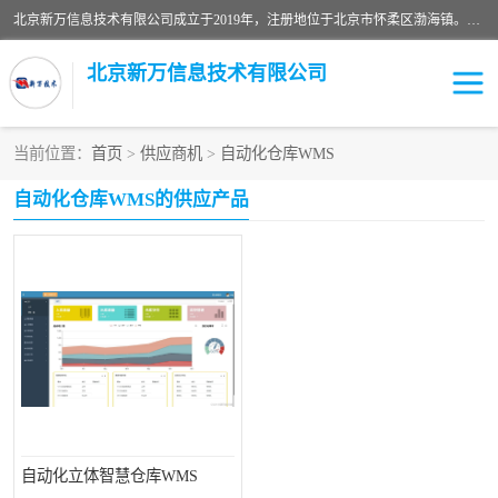
北京新万信息技术有限公司成立于2019年，注册地位于北京市怀柔区渤海镇。经营范围包括：计算机软硬件及外围设备制造，计算器设备制造，信息系统集成服务，网络与信息安全软件开发，计算机软硬件及辅助设备零售，计算机系统服务，仪器仪表、电力电子元器件、电子专用设备销售，电子专用设备制造，工业机器人销售，工业机器人制造，工业机器人安装、维修，智能机器人销售，软件开发、销售，电子元器件制造、零售、批发。
北京新万信息技术有限公司
当前位置：
首页
>
供应商机
>
自动化仓库WMS
密炼机上辅机系统
上位机软件开发公司
自动化仓库WMS的供应产品
usb上位机控制程序
SCADA配料控制系统
数据采集软件
型材立体仓储系统软件
WMS
数据采集和条码追溯
仓库控制系统上位机软件
WCS
物流立库控制上位机软件
车间集群控制系统软件
PDA手持终端WinCE上位
自动化监控软件定制
自动化立体智慧仓库WMS