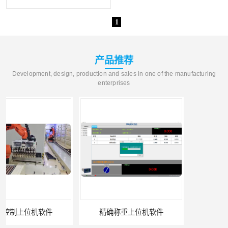
机软件
WMS和WCS二合一
自动化仓库WMS
1
串口上位机软件
精确计量上位机软件
运动控制上位机软件
产品推荐
车间电子看板
Development, design, production and sales in one of the manufacturing
enterprises
物流线调度控制软件
调度控制上位机软件
PLC上位机软件
数据采集上位机软件
WCS仓储物流上位机软件
机器人上位机软件
WMS立体仓库上位机软
MES接口上位机软件
件
上位机软件
精确称重上位机软件