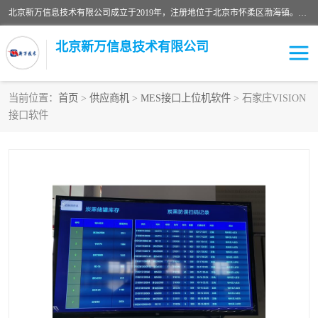
北京新万信息技术有限公司成立于2019年，注册地位于北京市怀柔区渤海镇。经营范围包括：计算机软硬件及外围设备制造，计算器设备制造，信息系统集成服务，网络与信息安全软件开发，计算机软硬件及辅助设备零售，计算机系统服务，仪器仪表、电力电子元器件、电子专用设备销售，电子专用设备制造，工业机器人销售，工业机器人制造，工业机器人安装、维修，智能机器人销售，软件开发、销售，电子元器件制造、零售、批发。
北京新万信息技术有限公司
当前位置：
首页
>
供应商机
>
MES接口上位机软件
> 石家庄VISION
接口软件
密炼机上辅机系统
上位机软件开发公司
usb上位机控制程序
SCADA配料控制系统
数据采集软件
型材立体仓储系统软件
WMS
数据采集和条码追溯
仓库控制系统上位机软件
WCS
物流立库控制上位机软件
车间集群控制系统软件
PDA手持终端WinCE上位
自动化监控软件定制