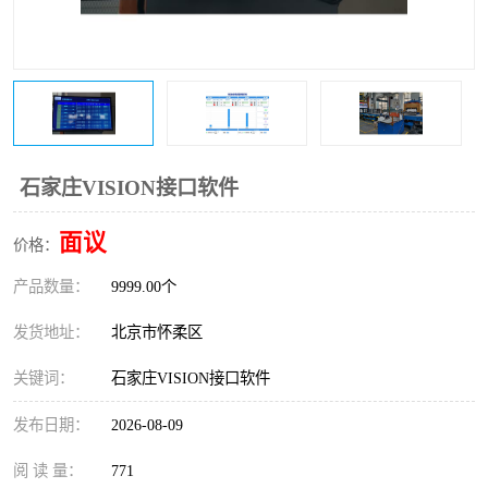
机软件
WMS和WCS二合一
自动化仓库WMS
串口上位机软件
精确计量上位机软件
运动控制上位机软件
车间电子看板
物流线调度控制软件
调度控制上位机软件
石家庄VISION接口软件
PLC上位机软件
数据采集上位机软件
面议
价格：
产品数量：
WCS仓储物流上位机软件
9999.00个
机器人上位机软件
发货地址：
北京市怀柔区
WMS立体仓库上位机软
MES接口上位机软件
关键词：
石家庄VISION接口软件
件
发布日期：
2026-08-09
阅 读 量：
771