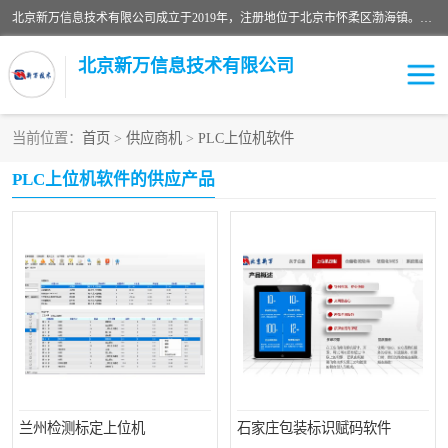
北京新万信息技术有限公司成立于2019年，注册地位于北京市怀柔区渤海镇。经营范围包括：计算机软硬件及外围设备制造，计算器设备制造，信息系统集成服务，网络与信息安全软件开发，计算机软硬件及辅助设备零售，计算机系统服务，仪器仪表、电力电子元器件、电子专用设备销售，电子专用设备制造，工业机器人销售，工业机器人制造，工业机器人安装、维修，智能机器人销售，软件开发、销售，电子元器件制造、零售、批发。
北京新万信息技术有限公司
当前位置：
首页
>
供应商机
>
PLC上位机软件
密炼机上辅机系统
上位机软件开发公司
PLC上位机软件的供应产品
usb上位机控制程序
SCADA配料控制系统
数据采集软件
型材立体仓储系统软件
WMS
数据采集和条码追溯
仓库控制系统上位机软件
WCS
物流立库控制上位机软件
车间集群控制系统软件
PDA手持终端WinCE上位
自动化监控软件定制
兰州检测标定上位机
石家庄包装标识赋码软件