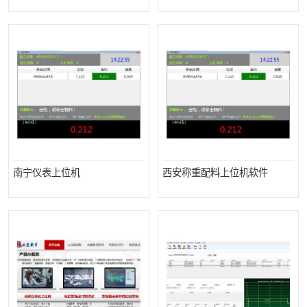
机软件
WMS和WCS二合一
自动化仓库WMS
串口上位机软件
精确计量上位机软件
运动控制上位机软件
车间电子看板
物流线调度控制软件
调度控制上位机软件
PLC上位机软件
数据采集上位机软件
南宁仪表上位机
西安称重配料上位机软件
WCS仓储物流上位机软件
机器人上位机软件
WMS立体仓库上位机软
MES接口上位机软件
件