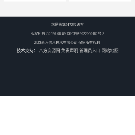
您是第
380172
位访客
版权所有 ©2026-08-09
京ICP备2022009482号-3
北京新万信息技术有限公司
保留所有权利.
技术支持：
八方资源网
免责声明
管理员入口
网站地图
物流线调度软件
车间电子看板软件