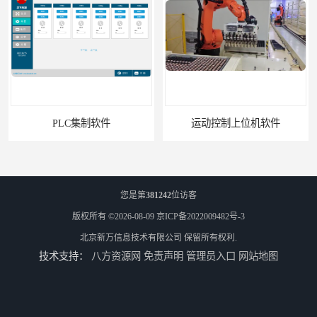
PLC集制软件
运动控制上位机软件
您是第
381242
位访客
版权所有 ©2026-08-09
京ICP备2022009482号-3
北京新万信息技术有限公司
保留所有权利.
技术支持：
八方资源网
免责声明
管理员入口
网站地图
精确称重上位机软件
汽车电子锁生产线上位机定制