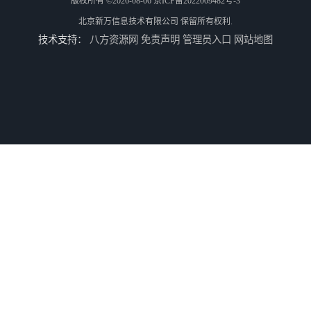
版权所有 ©2026-08-06
京ICP备2022009482号-3
北京新万信息技术有限公司
保留所有权利.
技术支持：
八方资源网
免责声明
管理员入口
网站地图
PLC集制软件
运动控制上位机软件
精确称重上位机软件
汽车电子锁生产线上位机定制