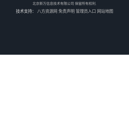
北京新万信息技术有限公司
保留所有权利.
技术支持：
八方资源网
免责声明
管理员入口
网站地图
汽车电子锁生产线上位机定制
电镀控制上位机软件
调度控制上位机软件
机器人边模拼接和定位