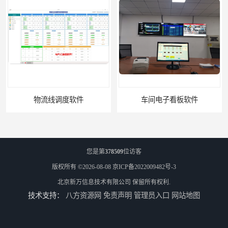
物流线调度软件
车间电子看板软件
您是第
378509
位访客
版权所有 ©2026-08-08
京ICP备2022009482号-3
北京新万信息技术有限公司
保留所有权利.
技术支持：
八方资源网
免责声明
管理员入口
网站地图
PLC集制软件
运动控制上位机软件