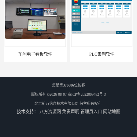
PLC集制软件
运动控制上位机软件
您是第
376686
位访客
版权所有 ©2026-08-07
京ICP备2022009482号-3
北京新万信息技术有限公司
保留所有权利.
技术支持：
八方资源网
免责声明
管理员入口
网站地图
精确称重上位机软件
汽车电子锁生产线上位机定制