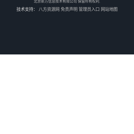
北京新万信息技术有限公司
保留所有权利.
技术支持：
八方资源网
免责声明
管理员入口
网站地图
电镀控制上位机软件
调度控制上位机软件
机器人边模拼接和定位
WCS仓库物流控制软件