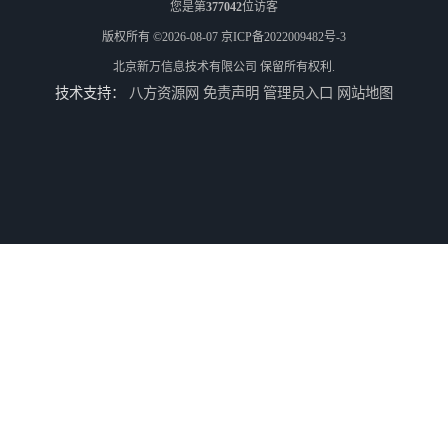
您是第
377042
位访客
版权所有 ©2026-08-07
京ICP备2022009482号-3
北京新万信息技术有限公司
保留所有权利.
技术支持：
八方资源网
免责声明
管理员入口
网站地图
精确称重上位机软件
汽车电子锁生产线上位机定制
电镀控制上位机软件
调度控制上位机软件