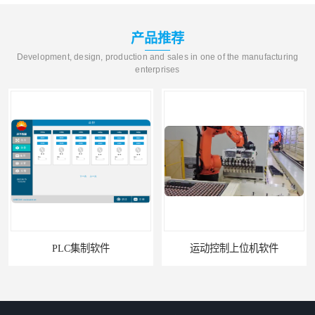
产品推荐
Development, design, production and sales in one of the manufacturing
enterprises
PLC集制软件
运动控制上位机软件