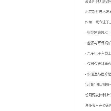
设备间的无缝对
北京新万技术发
作为一家专注于
- 智能制造PL
- 能源与环保
- 汽车电子车
- 仪器仪表称
- 实验室与医
我们的团队拥有
朝阳调度控制上
许多客户在咨询