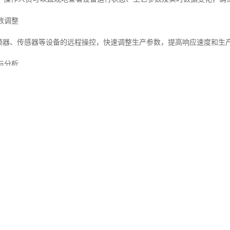
参数调整
变频器、传感器等设备的远程操控，快速调整生产参数，提高响应速度和生
储与分析
据，生成趋势图表和报表，帮助企业优化工艺流程，提升生产效率和产品
故障诊断
时，系统可自动触发报警机制，并记录故障信息，便于快速排查问题，减
云端管理
，实现数据云端存储与分析，为企业智能化升级提供有力支持。
展有限公司的上位机软件定制优势
软件开发商，北京新万技术发展有限公司专注于上位机软件定制开发，涵