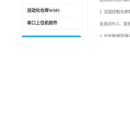
自动化仓库WMS
2. 远程控制与
串口上位机软件
支持对PLC、
3. 历史数据存
公司动态
更多
自动记录生产数
4. 智能报警与
海淀运动控制上位机软件报价
在工业自动化蓬勃发展的今天，运
当设备运行异常
动控制作为精密制造与自动..
5. 数据集成与
密云运动控制上位机软件多少钱
结合物联网技术
西城物流立库控制上位机软件电话
北京新万技术发
门头沟运动控制上位机软件报价
作为专业的工业
昌平仓库控制系统上位机软件WCS价格