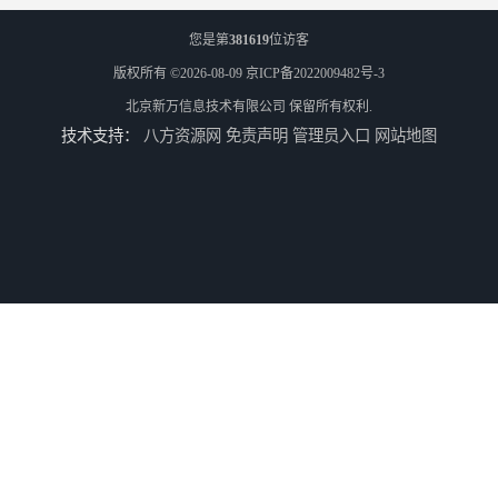
您是第
381619
位访客
版权所有 ©2026-08-09
京ICP备2022009482号-3
北京新万信息技术有限公司
保留所有权利.
技术支持：
八方资源网
免责声明
管理员入口
网站地图
车间电子看板软件
PLC集制软件
运动控制上位机软件
精确称重上位机软件