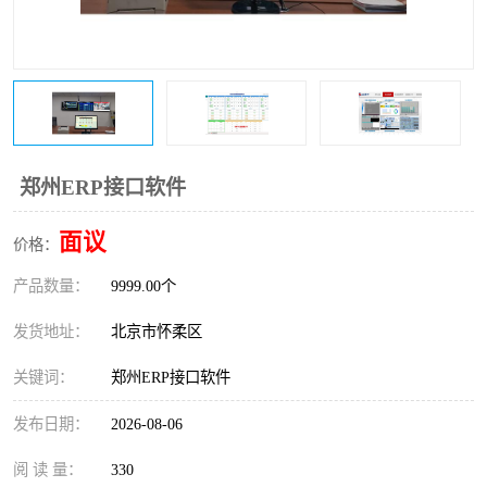
机软件
WMS和WCS二合一
自动化仓库WMS
串口上位机软件
精确计量上位机软件
运动控制上位机软件
车间电子看板
物流线调度控制软件
调度控制上位机软件
郑州ERP接口软件
PLC上位机软件
数据采集上位机软件
面议
价格：
产品数量：
WCS仓储物流上位机软件
9999.00个
机器人上位机软件
发货地址：
北京市怀柔区
WMS立体仓库上位机软
MES接口上位机软件
关键词：
郑州ERP接口软件
件
发布日期：
2026-08-06
阅 读 量：
330