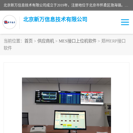
北京新万信息技术有限公司成立于2019年，注册地位于北京市怀柔区渤海镇。经营范围包括：计算机软硬件及外围设备制造，计算器设备制造，信息系统集成服务，网络与信息安全软件开发，计算机软硬件及辅助设备零售，计算机系统服务，仪器仪表、电力电子元器件、电子专用设备销售，电子专用设备制造，工业机器人销售，工业机器人制造，工业机器人安装、维修，智能机器人销售，软件开发、销售，电子元器件制造、零售、批发。
北京新万信息技术有限公司
当前位置：
首页
>
供应商机
>
MES接口上位机软件
> 郑州ERP接口
软件
密炼机上辅机系统
上位机软件开发公司
usb上位机控制程序
SCADA配料控制系统
数据采集软件
型材立体仓储系统软件
WMS
数据采集和条码追溯
仓库控制系统上位机软件
WCS
物流立库控制上位机软件
车间集群控制系统软件
PDA手持终端WinCE上位
自动化监控软件定制