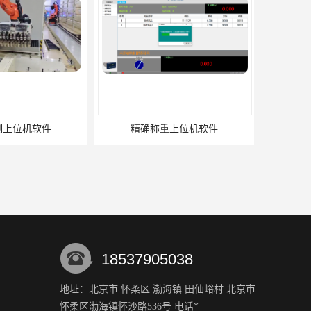
制上位机软件
精确称重上位机软件
18537905038
地址：北京市 怀柔区 渤海镇 田仙峪村 北京市
怀柔区渤海镇怀沙路536号 电话*