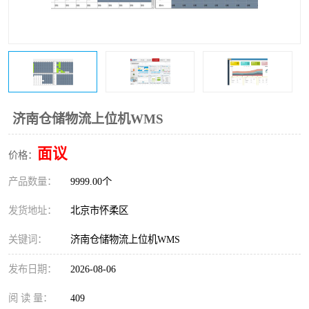
机软件
WMS和WCS二合一
自动化仓库WMS
串口上位机软件
精确计量上位机软件
运动控制上位机软件
车间电子看板
物流线调度控制软件
调度控制上位机软件
济南仓储物流上位机WMS
PLC上位机软件
数据采集上位机软件
面议
价格：
产品数量：
WCS仓储物流上位机软件
9999.00个
机器人上位机软件
发货地址：
北京市怀柔区
WMS立体仓库上位机软
MES接口上位机软件
关键词：
济南仓储物流上位机WMS
件
发布日期：
2026-08-06
阅 读 量：
409