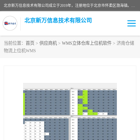
北京新万信息技术有限公司成立于2019年，注册地位于北京市怀柔区渤海镇。经营范围包括：计算机软硬件及外围设备制造，计算器设备制造，信息系统集成服务，网络与信息安全软件开发，计算机软硬件及辅助设备零售，计算机系统服务，仪器仪表、电力电子元器件、电子专用设备销售，电子专用设备制造，工业机器人销售，工业机器人制造，工业机器人安装、维修，智能机器人销售，软件开发、销售，电子元器件制造、零售、批发。
北京新万信息技术有限公司
当前位置：
首页
>
供应商机
>
WMS立体仓库上位机软件
> 济南仓储
物流上位机WMS
密炼机上辅机系统
上位机软件开发公司
usb上位机控制程序
SCADA配料控制系统
数据采集软件
型材立体仓储系统软件
WMS
数据采集和条码追溯
仓库控制系统上位机软件
WCS
物流立库控制上位机软件
车间集群控制系统软件
PDA手持终端WinCE上位
自动化监控软件定制