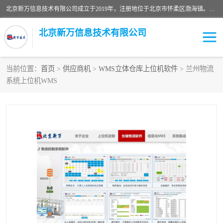
北京新万信息技术有限公司成立于2019年，注册地位于北京市怀柔区渤海镇。经营范围包括：计算机软硬件及外围设备制造，计算器设备制造，信息系统集成服务，网络与信息安全软件开发，计算机软硬件及辅助设备零售，计算机系统服务，仪器仪表、电力电子元器件、电子专用设备销售，电子专用设备制造，工业机器人销售，工业机器人制造，工业机器人安装、维修，智能机器人销售，软件开发、销售，电子元器件制造、零售、批发。
北京新万信息技术有限公司
当前位置：
首页
>
供应商机
>
WMS立体仓库上位机软件
> 兰州物流
系统上位机WMS
密炼机上辅机系统
上位机软件开发公司
usb上位机控制程序
SCADA配料控制系统
数据采集软件
型材立体仓储系统软件
WMS
数据采集和条码追溯
仓库控制系统上位机软件
WCS
物流立库控制上位机软件
车间集群控制系统软件
PDA手持终端WinCE上位
自动化监控软件定制