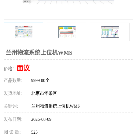
机软件
WMS和WCS二合一
自动化仓库WMS
串口上位机软件
精确计量上位机软件
运动控制上位机软件
车间电子看板
物流线调度控制软件
调度控制上位机软件
兰州物流系统上位机WMS
PLC上位机软件
数据采集上位机软件
面议
价格：
产品数量：
WCS仓储物流上位机软件
9999.00个
机器人上位机软件
发货地址：
北京市怀柔区
WMS立体仓库上位机软
MES接口上位机软件
关键词：
兰州物流系统上位机WMS
件
发布日期：
2026-08-09
阅 读 量：
525